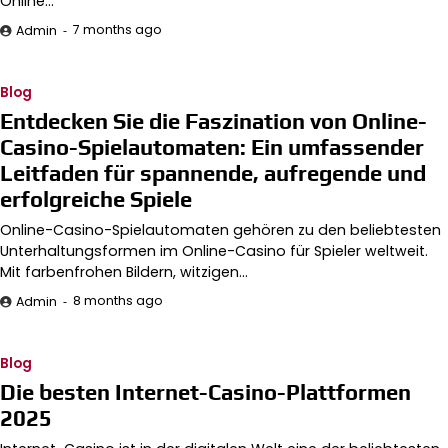
Online…
7 months ago
Admin
Blog
Entdecken Sie die Faszination von Online-
Casino-Spielautomaten: Ein umfassender
Leitfaden für spannende, aufregende und
erfolgreiche Spiele
Online-Casino-Spielautomaten gehören zu den beliebtesten
Unterhaltungsformen im Online-Casino für Spieler weltweit.
Mit farbenfrohen Bildern, witzigen…
8 months ago
Admin
Blog
Die besten Internet-Casino-Plattformen
2025