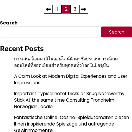
Posts
1
2
3
pagination
Search
Search
Recent Posts
การเล่นสล็อตคาสิโนออนไลน์นำมาซึ่งประสบการณ์เกม
ออนไลน์ที่ยอดเยี่ยมสำหรับทุกคนทั่วโลกในปัจจุบัน
A Calm Look at Modern Digital Experiences and User
Impressions
Important Typical hotel Tricks of Snug Noteworthy
Stick At the same time Consulting Trondheim
Norwegian Locale
Fantastische Online-Casino-Spielautomaten bieten
Ihnen inspirierende Spielzüge und aufregende
Gewinnmomente.