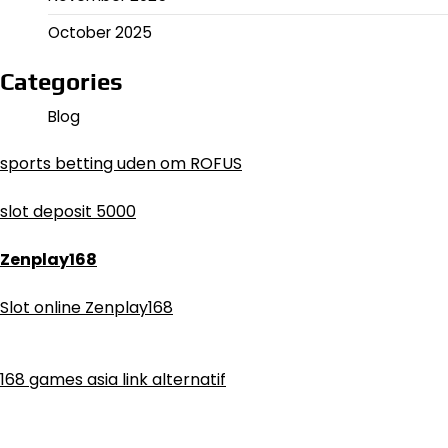
October 2025
Categories
Blog
sports betting uden om ROFUS
slot deposit 5000
Zenplay168
Slot online Zenplay168
168 games asia link alternatif