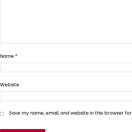
Name
*
Website
Save my name, email, and website in this browser fo