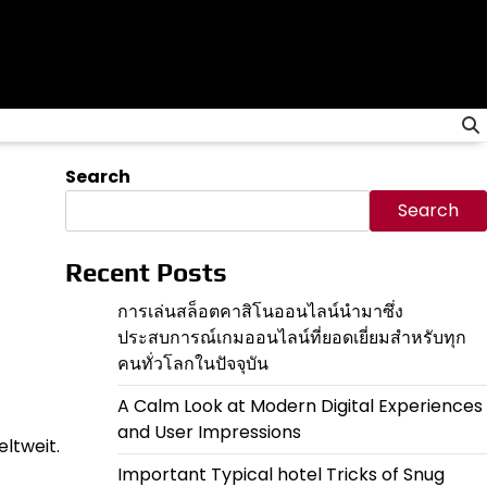
Search
Search
Recent Posts
การเล่นสล็อตคาสิโนออนไลน์นำมาซึ่ง
ประสบการณ์เกมออนไลน์ที่ยอดเยี่ยมสำหรับทุก
คนทั่วโลกในปัจจุบัน
A Calm Look at Modern Digital Experiences
and User Impressions
ltweit.
Important Typical hotel Tricks of Snug