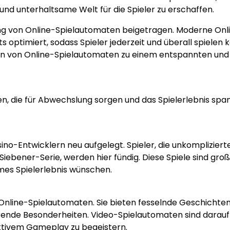
und unterhaltsame Welt für die Spieler zu erschaffen.
ung von Online-Spielautomaten beigetragen. Moderne Onl
optimiert, sodass Spieler jederzeit und überall spielen 
len von Online-Spielautomaten zu einem entspannten und
en, die für Abwechslung sorgen und das Spielerlebnis sp
no-Entwicklern neu aufgelegt. Spieler, die unkompliziert
iebener-Serie, werden hier fündig. Diese Spiele sind groß
ames Spielerlebnis wünschen.
Online-Spielautomaten. Sie bieten fesselnde Geschichten
ierende Besonderheiten. Video-Spielautomaten sind darauf
aktivem Gameplay zu begeistern.