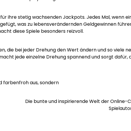
ür ihre stetig wachsenden Jackpots. Jedes Mal, wenn ei
nzugefügt, was zu lebensverändernden Geldgewinnen führe
cht diese Spiele besonders reizvoll.
, die bei jeder Drehung den Wert ändern und so viele n
acht jede einzelne Drehung spannend und sorgt dafür, d
 farbenfroh aus, sondern
Die bunte und inspirierende Welt der Online-
Spielaut