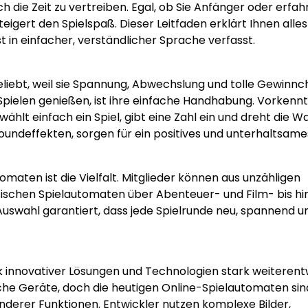
ich die Zeit zu vertreiben. Egal, ob Sie Anfänger oder erfa
teigert den Spielspaß. Dieser Leitfaden erklärt Ihnen alles
in einfacher, verständlicher Sprache verfasst.
eliebt, weil sie Spannung, Abwechslung und tolle Gewinn
en Spielen genießen, ist ihre einfache Handhabung. Vorkenn
wählt einfach ein Spiel, gibt eine Zahl ein und dreht die W
oundeffekten, sorgen für ein positives und unterhaltsame
omaten ist die Vielfalt. Mitglieder können aus unzähligen
ischen Spielautomaten über Abenteuer- und Film- bis hi
Auswahl garantiert, dass jede Spielrunde neu, spannend u
 innovativer Lösungen und Technologien stark weiterentw
he Geräte, doch die heutigen Online-Spielautomaten sin
onderer Funktionen. Entwickler nutzen komplexe Bilder,