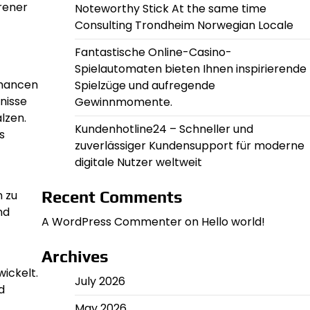
hrener
Noteworthy Stick At the same time
Consulting Trondheim Norwegian Locale
Fantastische Online-Casino-
Spielautomaten bieten Ihnen inspirierende
chancen
Spielzüge und aufregende
tnisse
Gewinnmomente.
alzen.
Kundenhotline24 – Schneller und
s
zuverlässiger Kundensupport für moderne
digitale Nutzer weltweit
n zu
Recent Comments
nd
A WordPress Commenter
on
Hello world!
Archives
ickelt.
July 2026
d
May 2026