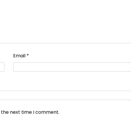
Email
*
r the next time I comment.