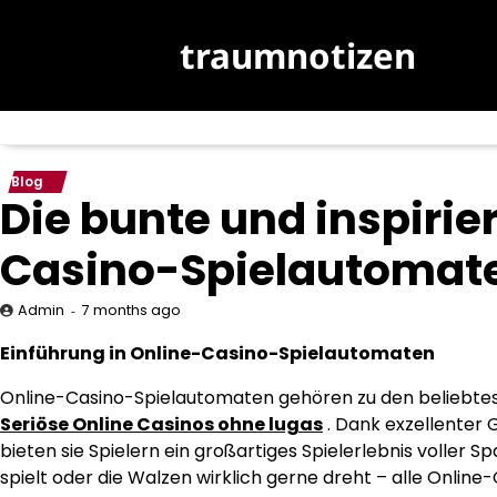
Skip
to
traumnotizen
content
Blog
Die bunte und inspirie
Casino-Spielautomat
7 months ago
Admin
Einführung in Online-Casino-Spielautomaten
Online-Casino-Spielautomaten gehören zu den beliebte
Seriöse Online Casinos ohne lugas
. Dank exzellenter
bieten sie Spielern ein großartiges Spielerlebnis voller
spielt oder die Walzen wirklich gerne dreht – alle Onli