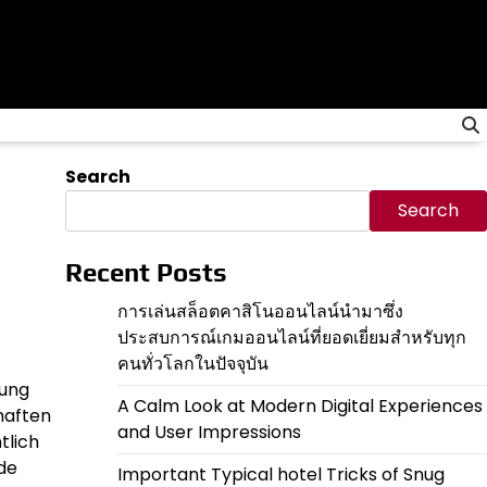
Search
Search
Recent Posts
การเล่นสล็อตคาสิโนออนไลน์นำมาซึ่ง
ประสบการณ์เกมออนไลน์ที่ยอดเยี่ยมสำหรับทุก
คนทั่วโลกในปัจจุบัน
tung
A Calm Look at Modern Digital Experiences
haften
and User Impressions
tlich
de
Important Typical hotel Tricks of Snug