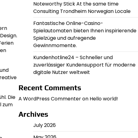
Noteworthy Stick At the same time
Consulting Trondheim Norwegian Locale
Fantastische Online-Casino-
ern
Spielautomaten bieten Ihnen inspirierende
Design.
Spielzüge und aufregende
Ferien
Gewinnmomente.
ten
Kundenhotline24 – Schneller und
zuverlässiger Kundensupport für moderne
 und
digitale Nutzer weltweit
reative
Recent Comments
hl. Die
A WordPress Commenter
on
Hello world!
l zum
Archives
July 2026
May 2026